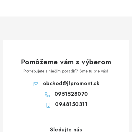
NEREZOVÉ POLOTOVARY
SPOJOVACÍ MATERIÁL
ZÁBRADLIA A MADLÁ
Ako nakupovať
Doprava a platba
Zadanie reklamácie alebo vrátenia tovaru
Pomôžeme vám s výberom
Podmienky ochrany osobných údajov
Obchodné podmienky
Potrebujete s niečím poradiť? Sme tu pre vás!
obchod
@
jfpromont.sk
0951528070
0948150311