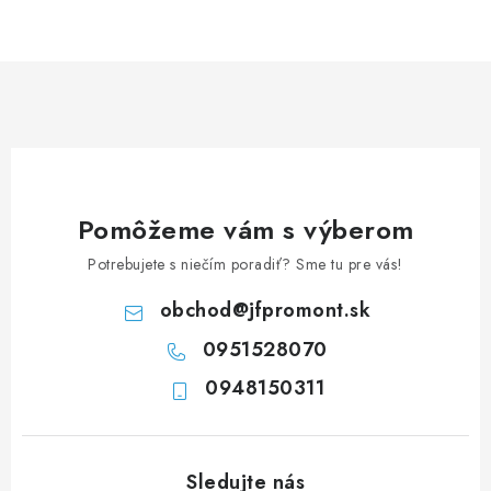
NEREZOVÉ POLOTOVARY
SPOJOVACÍ MATERIÁL
ZÁBRADLIA A MADLÁ
Ako nakupovať
Doprava a platba
Zadanie reklamácie alebo vrátenia tovaru
Pomôžeme vám s výberom
Podmienky ochrany osobných údajov
Obchodné podmienky
Potrebujete s niečím poradiť? Sme tu pre vás!
obchod
@
jfpromont.sk
0951528070
0948150311