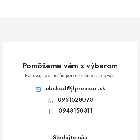
NEREZOVÉ POLOTOVARY
SPOJOVACÍ MATERIÁL
ZÁBRADLIA A MADLÁ
Ako nakupovať
Doprava a platba
Zadanie reklamácie alebo vrátenia tovaru
Pomôžeme vám s výberom
Podmienky ochrany osobných údajov
Obchodné podmienky
Potrebujete s niečím poradiť? Sme tu pre vás!
obchod
@
jfpromont.sk
0951528070
0948150311