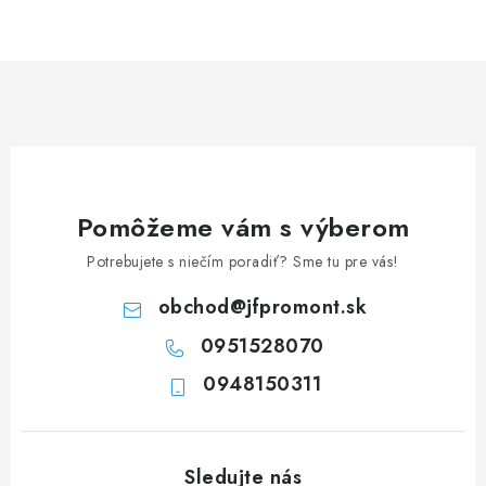
NEREZOVÉ POLOTOVARY
SPOJOVACÍ MATERIÁL
ZÁBRADLIA A MADLÁ
Ako nakupovať
Doprava a platba
Zadanie reklamácie alebo vrátenia tovaru
Pomôžeme vám s výberom
Podmienky ochrany osobných údajov
Obchodné podmienky
Potrebujete s niečím poradiť? Sme tu pre vás!
obchod
@
jfpromont.sk
0951528070
0948150311