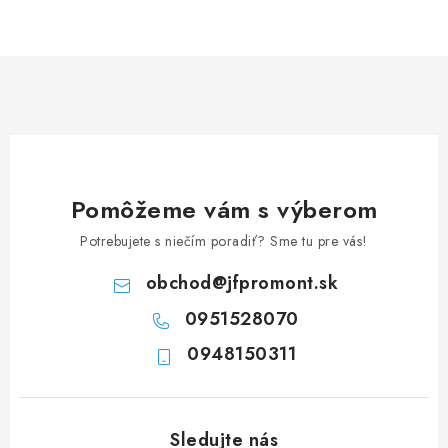
NEREZOVÉ POLOTOVARY
SPOJOVACÍ MATERIÁL
ZÁBRADLIA A MADLÁ
Ako nakupovať
Doprava a platba
Zadanie reklamácie alebo vrátenia tovaru
Pomôžeme vám s výberom
Podmienky ochrany osobných údajov
Obchodné podmienky
Potrebujete s niečím poradiť? Sme tu pre vás!
obchod
@
jfpromont.sk
0951528070
0948150311