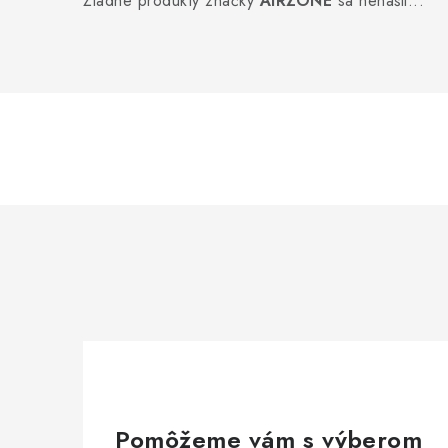
Žiadne produkty značky
AIRZONE
sa nenašli...
Pomôžeme vám s výberom