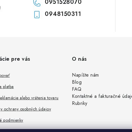
0951528070
!
0948150311
ácie pre vás
O nás
Napíšte nám
povať
Blog
 platba
FAQ
Kontaktné a fakturačné údaj
eklamácie alebo vrátenia tovaru
Rubriky
y ochrany osobných údajov
é podmienky