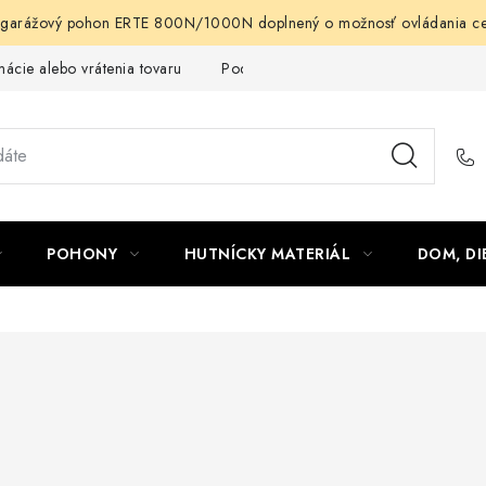
arážový pohon ERTE 800N/1000N doplnený o možnosť ovládania cez m
ácie alebo vrátenia tovaru
Podmienky ochrany osobných údajov
POHONY
HUTNÍCKY MATERIÁL
DOM, DI