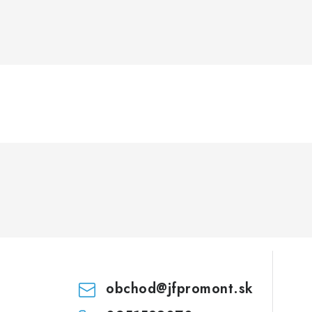
obchod
@
jfpromont.sk