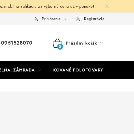
obilnú aplikáciu za výbornú cenu už v ponuke!
Obchodné podmienky
Prihlásenie
Registrácia
0951528070
Prázdny košík
NÁKUPNÝ
KOŠÍK
ELŇA, ZÁHRADA
KOVANÉ POLOTOVARY
HLIN