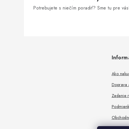
Potrebujete s niečím poradiť? Sme tu pre vás
Z
á
Inform
p
ä
Ako naku
t
Doprava a
i
Zadanie r
e
Podmienk
Obchodn