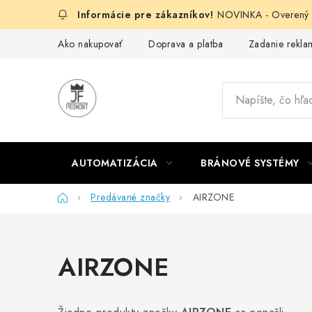
Prejsť
NOVINKA - Overený g
na
obsah
Ako nakupovať
Doprava a platba
Zadanie reklam
AUTOMATIZÁCIA
BRÁNOVÉ SYSTÉMY
Domov
Predávané značky
AIRZONE
AIRZONE