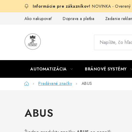
Prejsť
NOVINKA - Overený g
na
obsah
Ako nakupovať
Doprava a platba
Zadanie reklam
AUTOMATIZÁCIA
BRÁNOVÉ SYSTÉMY
Domov
Predávané značky
ABUS
ABUS