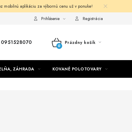
obilnú aplikáciu za výbornú cenu už v ponuke!
Obchodné podmienky
Prihlásenie
Registrácia
0951528070
Prázdny košík
NÁKUPNÝ
KOŠÍK
ELŇA, ZÁHRADA
KOVANÉ POLOTOVARY
HLIN