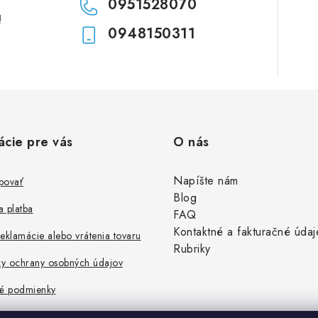
0951528070
!
0948150311
ácie pre vás
O nás
Napíšte nám
povať
Blog
 platba
FAQ
Kontaktné a fakturačné údaj
eklamácie alebo vrátenia tovaru
Rubriky
y ochrany osobných údajov
é podmienky