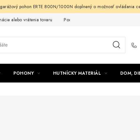
arážový pohon ERTE 800N/1000N doplnený o možnosť ovládania cez m
ácie alebo vrátenia tovaru
Podmienky ochrany osobných údajov
POHONY
HUTNÍCKY MATERIÁL
DOM, DI