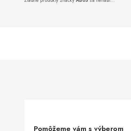
Žiadne produkty značky
ABUS
sa nenašli...
Pomôžeme vám s výberom