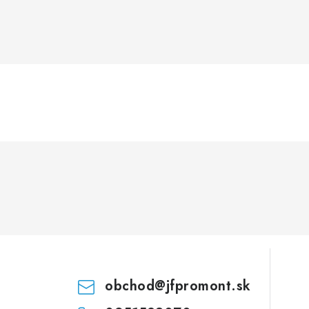
obchod
@
jfpromont.sk