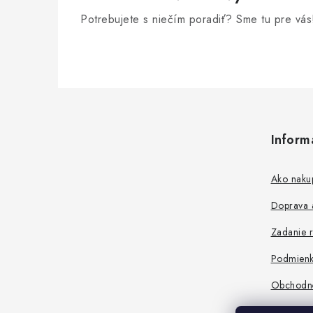
Potrebujete s niečím poradiť? Sme tu pre vás
Z
á
Inform
p
ä
Ako naku
t
Doprava a
i
Zadanie r
e
Podmienk
Obchodn