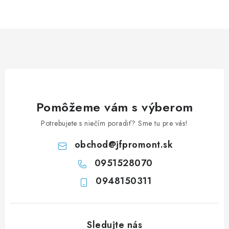
NEREZOVÉ POLOTOVARY
SPOJOVACÍ MATERIÁL
ZÁBRADLIA A MADLÁ
Ako nakupovať
Doprava a platba
Zadanie reklamácie alebo vrátenia tovaru
Pomôžeme vám s výberom
Podmienky ochrany osobných údajov
Obchodné podmienky
Potrebujete s niečím poradiť? Sme tu pre vás!
obchod
@
jfpromont.sk
0951528070
0948150311