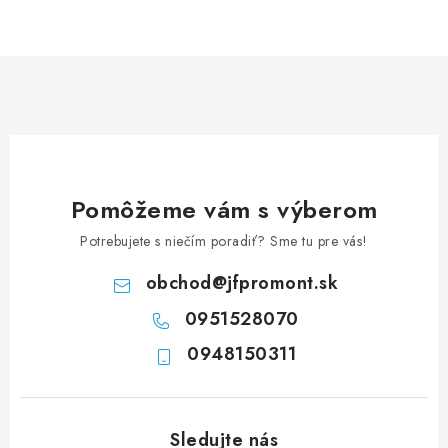
NEREZOVÉ POLOTOVARY
SPOJOVACÍ MATERIÁL
ZÁBRADLIA A MADLÁ
Ako nakupovať
Doprava a platba
Zadanie reklamácie alebo vrátenia tovaru
Pomôžeme vám s výberom
Podmienky ochrany osobných údajov
Obchodné podmienky
Potrebujete s niečím poradiť? Sme tu pre vás!
obchod
@
jfpromont.sk
0951528070
0948150311